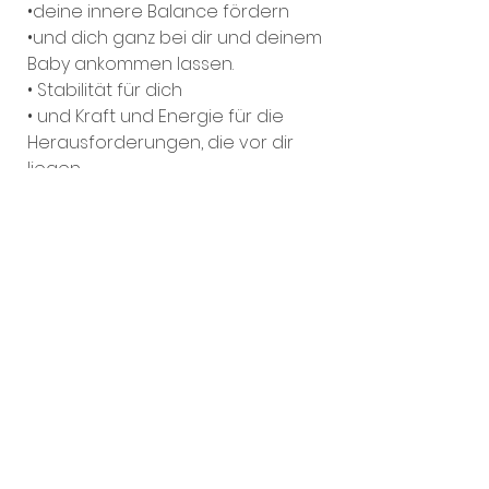
•deine innere Balance fördern
•und dich ganz bei dir und deinem
Baby ankommen lassen.
• Stabilität für dich
• und Kraft und Energie für die
Herausforderungen, die vor dir
liegen.
Yoga Erfahrungen sind nicht nötig
Wenn du deine Rückbildung
abgeschlossen hast, bist du mit
deinem Baby herzlich willkommen